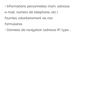
:

• Informations personnelles (nom, adresse 
e-mail, numéro de téléphone, etc.) 
fournies volontairement via nos 
formulaires.

• Données de navigation (adresse IP, type 
de navigateur, pages visitées, etc.) 
collectées automatiquement.

2. Utilisation des informations Les 
informations collectées peuvent être 
utilisées pour :

• Fournir, exploiter et améliorer nos 
services.

• Répondre à vos demandes et assurer le 
service client.

• Vous envoyer des communications 
marketing si vous y avez consenti.

• Assurer la sécurité et prévenir les 